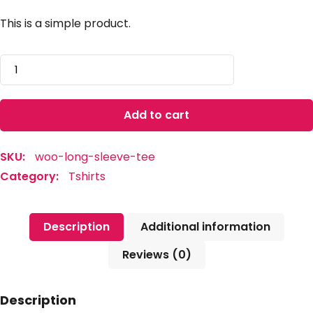
This is a simple product.
Long
Sleeve
Tee
quantity
Add to cart
SKU:
woo-long-sleeve-tee
Category:
Tshirts
Description
Additional information
Reviews (0)
Description