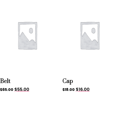
Belt
Cap
$
55.00
$
16.00
$
65.00
$
18.00
Sale!