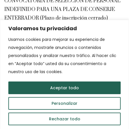
CONVOCATORIA DE SELECCIÓN DE PERSONAL
INDEFINIDO PARA UNA PLAZA DE CONSERJE
ENTERRADOR (Plazo de inscripción cerrado)
Valoramos tu privacidad
Usamos cookies para mejorar su experiencia de
Enlaces
navegación, mostrarle anuncios o contenidos
personalizados y analizar nuestro tráfico. Al hacer clic
Aviso legal
en “Aceptar todo” usted da su consentimiento a
Política de cookies
nuestro uso de las cookies.
Política de privacidad
Aceptar todo
Personalizar
Copyrights © 2024. All Rights Reserved.
Rechazar todo