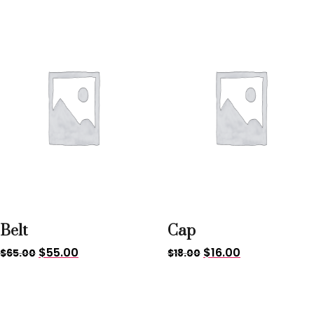
Sale!
Sale!
Belt
Cap
$
55.00
$
16.00
$
65.00
$
18.00
Sale!